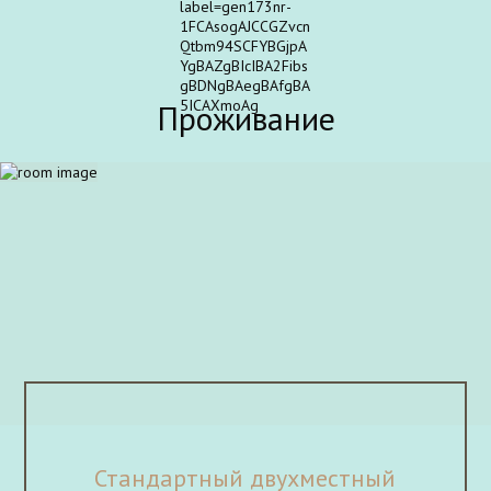
fortnox-hotel.ru, а также узнать всю необходимую информацию
по телефону на стойке регистрации. При отеле есть услуги
прачечной, а также на первом этаже комплекса работает
ресторан с колоритным интерьером в духе названия комплекса,
прекрасной кухней и открытой террасой с видом на
Проживание
феодосийский залив. Проживающим для удобства
предлагаются комплексный завтрак, а также в ресторане
имеется услуга "обслуживание в номерах". Феодосийцы часто
проводят в ресторане «Форт Нокса» свадебные и праздничные
банкеты. Огромной популярностью как у проживающих в отеле,
так и горожан, пользуется сауна комплекса «Форт Нокс». Её
отличительная особенность, безусловно кроме удобного
расположения — это просторная зона-отдыха, бассейн с
морской водой, а так же выход из парилки в море.
Международный аэропорт Симферополя находится в 120 км от
Форт Нокс. Можно заказать встречу и трансфер.
Стандартный двухместный