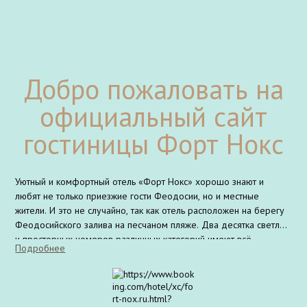
Добро пожаловать на
официальный сайт
гостиницы Форт Нокс
Уютный и комфортный отель «Форт Нокс» хорошо знают и
любят не только приезжие гости Феодосии, но и местные
жители. И это не случайно, так как отель расположен на берегу
Феодосийского залива на песчаном пляже. Два десятка светлых
и просторных номеров различных категорий имеют всё
Подробнее
необходимое для комфортного проживания гостей, а также
незабываемый вид на Черное море. Желающие посетить
Феодосию и отдохнуть в городе у моря имеют возможность
заранее забронировать для себя номер в отеле через сайт