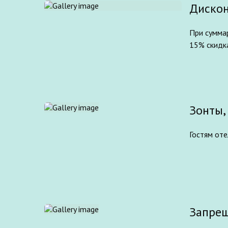
Дискон
При суммар
15% скидк
Зонты,
Гостям оте
Запрещ